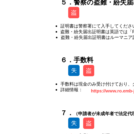
５．警察の盗難・紛失届
証明書は警察署にて入手してくださ
盗難・紛失届出証明書は英語では「Poli
盗難・紛失届出証明書はルーマニア語では
-
​​６．手数料
-
​手数料は現金のみ受け付けており
​詳細情報：
https://www.ro.emb-j
​​７．
（申請者が未成年者で法定代