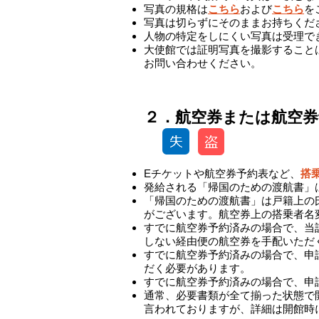
写真の規格は
こちら
および
こちら
を
写真は切らずにそのままお持ちくだ
人物の特定をしにくい写真は受理で
大使館では証明写真を撮影すること
お問い合わせください。
-
​２．航空券または航空
Eチケットや航空券予約表など、
搭
発給される「帰国のための渡航書」
「帰国のための渡航書」は戸籍上の
がございます。航空券上の搭乗者名
​すでに航空券予約済みの場合で、
しない経由便の航空券を手配いただ
すでに航空券予約済みの場合で、申
だく必要があります。
すでに航空券予約済みの場合で、申
​通常、必要書類が全て揃った状態
言われておりますが、詳細は開館時