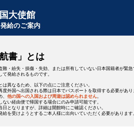
国大使館
」発給のご案内
航書」とは
盗難・紛失・損傷・失効、または所有していない日本国籍者が緊急
して発給されるものです。
とは異なるため、以下の点にご注意ください。
​​再度外国へ出国される際は日本でパスポートを取得する必要があり
め、
他の国への入国および周遊は認められません
。
しない経由便で帰国する場合にのみ申請可能です。
当日となりますが、詳細は開館時にご確認ください。
発給を受けようとするご本人様に出向いていただく必要があります