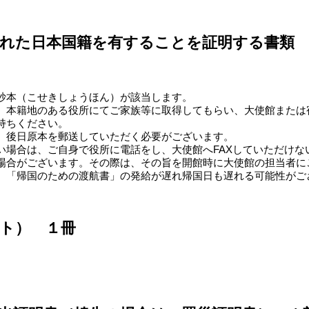
された日本国籍を有することを証明する書類
抄本（こせきしょうほん）が該当します。
、本籍地のある役所にてご家族等に取得してもらい、大使館または宿
持ちください。
、後日原本を郵送していただく必要がございます。
い場合は、ご自身で役所に電話をし、大使館へFAXしていただけな
場合がございます。その際は、その旨を開館時に大使館の担当者に
、「帰国のための渡航書」の発給が遅れ帰国日も遅れる可能性がご
ト） １冊