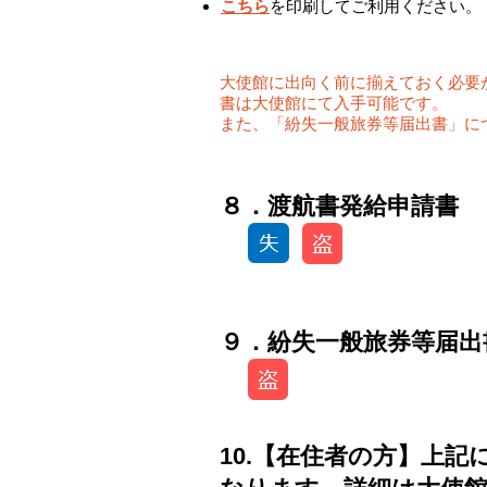
こ
ち
ら
を印刷してご利用ください。
大使館に出向く前に揃えておく必要
書は大使館にて入手可能です。
また、「紛失一般旅券等届出書」に
​８．渡航書発給申請書 
９．紛失一般旅券等届出
10.【在住者の方】上