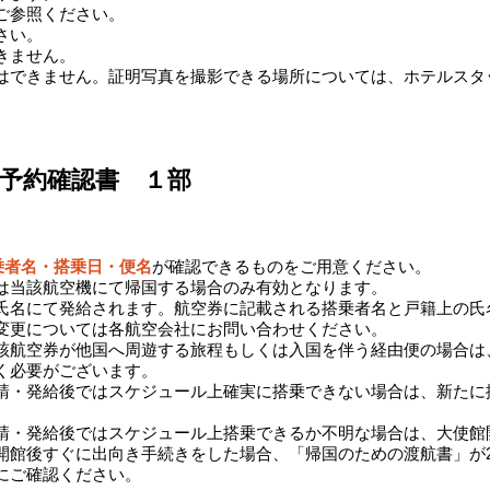
ご参照ください。
さい。
きません。
はできません。証明写真を撮影できる場所については、ホテルスタ
券予約確認書 １部
乗者名・搭乗日・便名
が確認できるものをご用意ください。
は当該航空機にて帰国する場合のみ有効となります。
氏名にて発給されます。航空券に記載される搭乗者名と戸籍上の氏
変更については各航空会社にお問い合わせください。
当該航空券が他国へ周遊する旅程もしくは入国を伴う経由便の場合は
く必要がございます。
請・発給後ではスケジュール上確実に搭乗できない場合は、新たに
請・発給後ではスケジュール上搭乗できるか不明な場合は、大使館
で開館後すぐに出向き手続きをした場合、「帰国のための渡航書」が
にご確認ください。