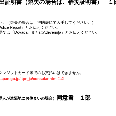
出証明書（焼失の場合は、罹災証明書） １
い。（焼失の場合は、消防署にて入手してください。）
ce Report」とお伝えください。
「Dovadă、またはAdeverinţă」とお伝えください。
、クレジットカード等でのお支払いはできません。
apan.go.jp/itpr_ja/consular.html#a2
​同意書 １部
理人が遠隔地にお住まいの場合）