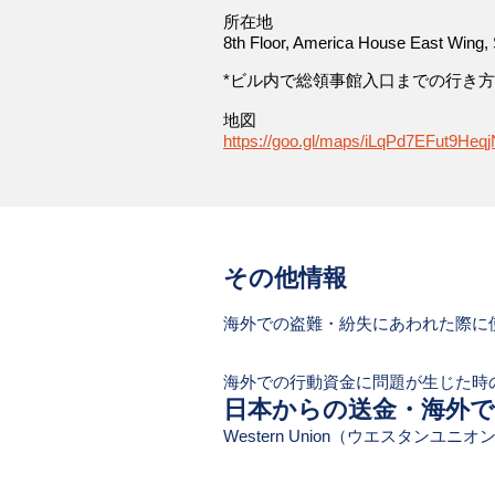
​所在地
8th Floor, America House East Wing, 
*ビル内で総領事館入口までの行き
​地図
https://goo.gl/maps/iLqPd7EFut9Heq
-
​その他情報
海外での盗難・紛失にあわれた際に
海外での行動資金に問題が生じた時
日本からの送金・海外
​Western Union（ウエスタンユ