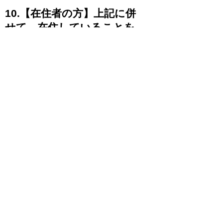
10.【在住者の方】上記に併
せて、在住していることを
証明できる書類及び滞在資格
が必要になります。詳細は大
使館の開館時に直接お問い合
わせください。
【注意】
大使館には IC旅券作成機がなく、日本で作
成する必要があるため、申請から発給まで通
常約3週間要します。緊急で必要な場合は、
緊急旅券（1年間有効）、または帰国のため
の渡航書の発給を受けてください。
-
在クロアチア日本国大使館
Veleposlanstvo Japana u Republici