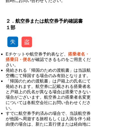
館時にお問い合わせください。
-
​２．航空券または航空券予約確認書
１部
Eチケットや航空券予約表など、
搭乗者名・
搭乗日・便名
が確認できるものをご用意くだ
さい。
発給される「帰国のための渡航書」は当該航
空機にて帰国する場合のみ有効となります。
「帰国のための渡航書」は戸籍上の氏名にて
発給されます。航空券に記載される搭乗者名
と戸籍上の氏名が異なる場合は搭乗できない
場合がございます。航空券上の搭乗者名変更
については各航空会社にお問い合わせくださ
い。
​すでに航空券予約済みの場合で、当該航空券
が他国へ周遊する旅程もしくは入国を伴う経
由便の場合は、新たに直行便または経由地に