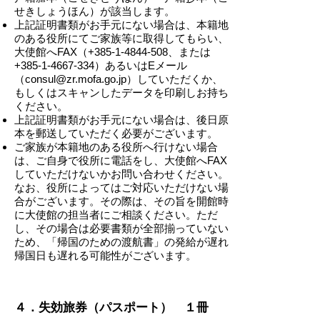
せきしょうほん）が該当します。
上記証明書類がお手元にない場合は、本籍地
のある役所にてご家族等に取得してもらい、
大使館へFAX（+385-1-4844-508、または
+385-1-4667-334）あるいはEメール
（
consul@zr.mofa.go.jp
）していただくか、
もしくはスキャンしたデータを印刷しお持ち
ください。
上記証明書類がお手元にない場合は、後日原
本を郵送していただく必要がございます。
ご家族が本籍地のある役所へ行けない場合
は、ご自身で役所に電話をし、大使館へFAX
していただけないかお問い合わせください。
なお、役所によってはご対応いただけない場
合がございます。その際は、その旨を開館時
に大使館の担当者にご相談ください。ただ
し、その場合は必要書類が全部揃っていない
ため、「帰国のための渡航書」の発給が遅れ
帰国日も遅れる可能性がございます。
-
４．失効旅券（パスポート） １冊