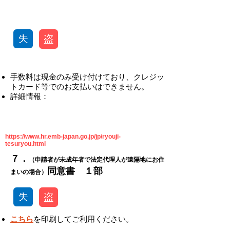
-
​手数料は現金のみ受け付けており、クレジッ
トカード等でのお支払いはできません。
​詳細情報：
https://www.hr.emb-japan.go.jp/jp/ryouji-
tesuryou.html
​​７．
（申請者が未成年者で法定代理人が遠隔地にお住
​同意書 １部
まいの場合）
こ
ち
ら
を印刷してご利用ください。