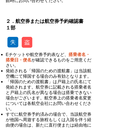
館時にお問い合わせください。
-
​２．航空券または航空券予約確認書
１部
Eチケットや航空券予約表など、
搭乗者名・
搭乗日・便名
が確認できるものをご用意くだ
さい。
発給される「帰国のための渡航書」は当該航
空機にて帰国する場合のみ有効となります。
「帰国のための渡航書」は戸籍上の氏名にて
発給されます。航空券に記載される搭乗者名
と戸籍上の氏名が異なる場合は搭乗できない
場合がございます。航空券上の搭乗者名変更
については各航空会社にお問い合わせくださ
い。
​すでに航空券予約済みの場合で、当該航空券
が他国へ周遊する旅程もしくは入国を伴う経
由便の場合は、新たに直行便または経由地に