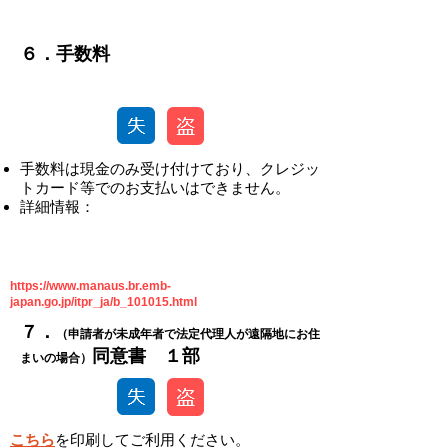
-
​​６．手数料
​手数料は現金のみ受け付けており、クレジッ
トカード等でのお支払いはできません。
​詳細情報：
https://www.manaus.br.emb-
japan.go.jp/itpr_ja/b_101015.html
​​７．
（申請者が未成年者で法定代理人が遠隔地にお住
​同意書 １部
まいの場合）
こちら
を印刷してご利用ください。