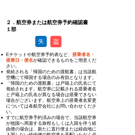
-
​２．航空券または航空券予約確認書
１部
Eチケットや航空券予約表など、
搭乗者名・
搭乗日・便名
が確認できるものをご用意くだ
さい。
発給される「帰国のための渡航書」は当該航
空機にて帰国する場合のみ有効となります。
「帰国のための渡航書」は戸籍上の氏名にて
発給されます。航空券に記載される搭乗者名
と戸籍上の氏名が異なる場合は搭乗できない
場合がございます。航空券上の搭乗者名変更
については各航空会社にお問い合わせくださ
い。
​すでに航空券予約済みの場合で、当該航空券
が他国へ周遊する旅程もしくは入国を伴う経
由便の場合は、新たに直行便または経由地に
入国しない経由便の航空券を手配いただく必