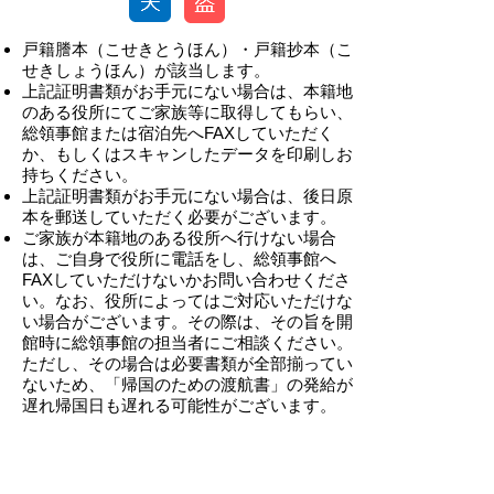
戸籍謄本（こせきとうほん）・戸籍抄本（こ
せきしょうほん）が該当します。
上記証明書類がお手元にない場合は、本籍地
のある役所にてご家族等に取得してもらい、
総領事館または宿泊先へFAXしていただく
か、もしくはスキャンしたデータを印刷しお
持ちください。
上記証明書類がお手元にない場合は、後日原
本を郵送していただく必要がございます。
ご家族が本籍地のある役所へ行けない場合
は、ご自身で役所に電話をし、総領事館へ
FAXしていただけないかお問い合わせくださ
い。なお、役所によってはご対応いただけな
い場合がございます。その際は、その旨を開
館時に総領事館の担当者にご相談ください。
ただし、その場合は必要書類が全部揃ってい
ないため、「帰国のための渡航書」の発給が
遅れ帰国日も遅れる可能性がございます。
-