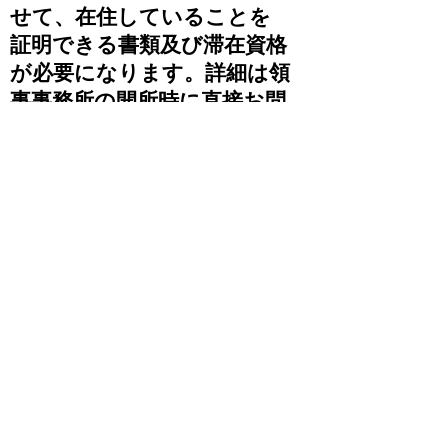
せて、在住していることを
証明できる書類及び滞在資格
が必要になります。詳細は領
事事務所の開所時に直接お問
い合わせください。
【注意】
渡航書発給後、カンボジア出国査証の取得が
必要です。
出国査証の申請は、平日のみ可能
です。申請から発給まで 3 日程度を要しま
す。すでに航空券予約済みの場合で、申請・
発給後ではスケジュール上確実に搭乗できな
い場合は、新たに搭乗可能な航空券を取り直
していただく必要があります。すでに航空券
予約済みの場合で、申請・発給後ではスケジ
ュール上搭乗できるか不明な場合は、領事事
務所の開所時にお問い合わせください。
-