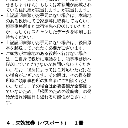
せきしょうほん）もしくは本籍地が記載され
ている住民票が該当します。が該当します。
上記証明書類がお手元にない場合は、本籍地
のある役所にてご家族等に取得してもらい、
領事事務所または宿泊先へFAXしていただく
か、もしくはスキャンしたデータを印刷しお
持ちください。
上記証明書類がお手元にない場合は、後日原
本を郵送していただく必要がございます。
ご家族が本籍地のある役所へ行けない場合
は、ご自身で役所に電話をし、領事事務所へ
FAXしていただけないかお問い合わせくださ
い。なお、役所によってはご対応いただけな
い場合がございます。その際は、その旨を開
所時に領事事務所の担当者にご相談くださ
い。ただし、その場合は必要書類が全部揃っ
ていないため、「帰国のための渡航書」の発
給が遅れ帰国日も遅れる可能性がございま
す。
-
４．失効旅券（パスポート） １冊