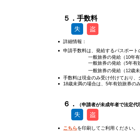
​​５．手数料
​詳細情報：
申請手数料は、発給するパスポート
一般旅券の発給（10年
一般旅券の発給（5年有
一般旅券の発給（12歳
​手数料は現金のみ受け付けており
​18歳未満の場合は、5年有効旅券の
​​６．
（申請者が未成年者で法定代
こちら
を印刷してご利用ください。