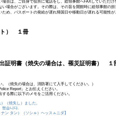
い場合は、ご自身で役所に電話をし、総領事館へFAXしていただけ
ない場合がございます。その際は、その旨を開館時に総領事館の担
いため、パスポートの発給が遅れ帰国日や移動日が遅れる可能性が
ト） １冊
出証明書（焼失の場合は、罹災証明書） １
い。（焼失の場合は、消防署にて入手してください。）
ce Report」とお伝えください。
出する際に以下のメモをご活用ください。
れ）（焼失し）ました。
）했습니다.
ナン タン）（ソシㇽ）ヘッスㇺニダ】