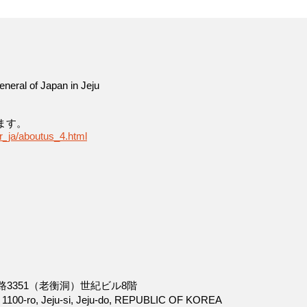
l of Japan in Jeju
ます。
pr_ja/aboutus_4.html
0路3351（老衡洞）世紀ビル8階
, 1100-ro, Jeju-si, Jeju-do, REPUBLIC OF KOREA