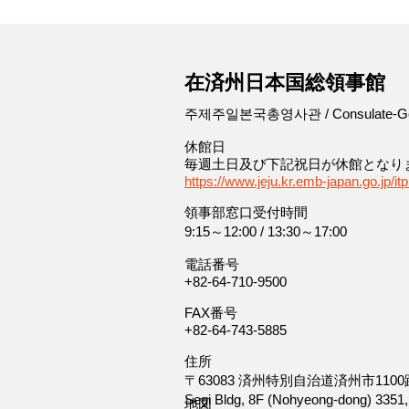
-
在済州日本国総領事館
주제주일본국총영사관 / Consulate-Genera
休館日
毎週土日及び下記祝日が休館となり
https://www.jeju.kr.emb-japan.go.jp/it
領事部窓口受付時間
9:15～12:00 / 13:30～17:00
電話番号
+82-64-710-9500
FAX番号
+82-64-743-5885
住所
〒63083 済州特別自治道済州市110
Segi Bldg, 8F (Nohyeong-dong) 3351
​地図