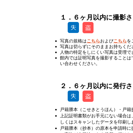
１．６ヶ月以内に撮影
写真の規格は
こちら
および
こちら
を
写真は切らずにそのままお持ちくだ
人物の特定をしにくい写真は受理で
館内では証明写真を撮影することは
い合わせください。
-
２．６ヶ月以内に発行さ
戸籍謄本（こせきとうほん）・戸籍
上記証明書類がお手元にない場合は
しくはスキャンしたデータを印刷し
戸籍謄本（抄本）の原本を申請時に