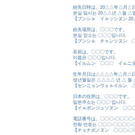
紛失日時は、20△△年△月△
분실 일시는 20△△년 △월 △
【ブンシㇽ イㇽッシヌン 2
紛失場所は、〇〇〇です。
분실 장소는 〇〇〇입니다.
【ブンシㇽ チャンソヌン 
名前は、〇〇〇です。
이름은 〇〇〇입니다.
【イルムン 〇〇〇 イㇺニ
生年月日は△△△△年△月△
생년월일은 △△△△ 년 △ 월 
【センニョンウォㇽイルン 
日本の住所は、〇〇〇です。
일본주소는 〇〇〇 입니다.
【イㇽボンジュソヌン 〇〇
電話番号は、〇〇〇-〇〇〇〇
전화 번호는 〇〇〇-〇〇〇〇-
【チョナボノヌン 〇〇〇-〇