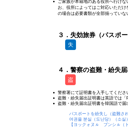
ご家族が本籍地のある役所へ行けな
お、役所によってはご対応いただけ
の場合は必要書類が全部揃っていな
-
３．失効旅券（パスポー
４．警察の盗難・紛失届
警察署にて証明書を入手してくださ
盗難・紛失届出証明書は英語では「Poli
盗難・紛失届出証明書を韓国語で届
パスポートを紛失し（盗難さ
여권을 분실（도난당）（소실
【ヨックォヌㇽ ブンシㇽ（ト