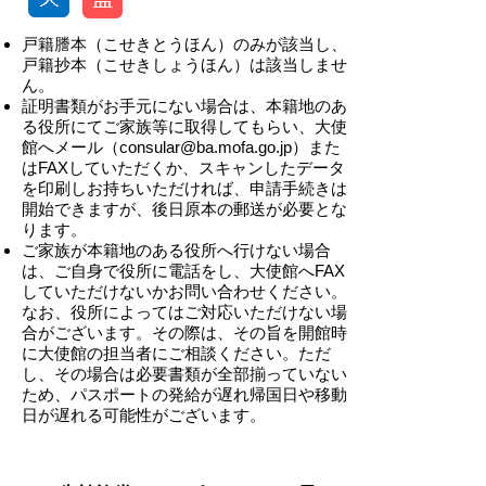
戸籍謄本（こせきとうほん）のみが該当し、
戸籍抄本（こせきしょうほん）は該当しませ
ん。
証明書類がお手元にない場合は、本籍地のあ
る役所にてご家族等に取得してもらい、大使
館へメール（
consular@ba.mofa.go.jp
）また
はFAXしていただくか、スキャンしたデータ
を印刷しお持ちいただければ、申請手続きは
開始できますが、後日原本の郵送が必要とな
ります。
ご家族が本籍地のある役所へ行けない場合
は、ご自身で役所に電話をし、大使館へFAX
していただけないかお問い合わせください。
なお、役所によってはご対応いただけない場
合がございます。その際は、その旨を開館時
に大使館の担当者にご相談ください。ただ
し、その場合は必要書類が全部揃っていない
ため、パスポートの発給が遅れ帰国日や移動
日が遅れる可能性がございます。
-