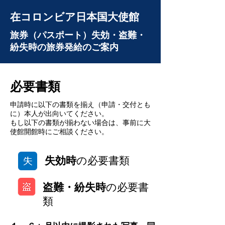
在コロンビア日本国大使館
旅券（パスポート）失効・盗難・
紛失時の旅券発給のご案内
必要書類
申請時に以下の書類を揃え（申請・交付とも
に）本人が出向いてください。
もし以下の書類が揃わない場合は、事前に大
使館開館時にご相談ください。
失効時
の必要書類
盗難・紛失時
の必要書
類