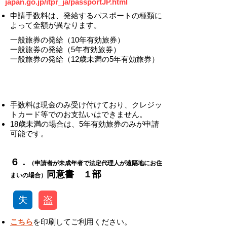
japan.go.jp/itpr_ja/passportJP.html
申請手数料は、発給するパスポートの種類に
よって金額が異なります。
一般旅券の発給（10年有効旅券）
一般旅券の発給（5年有効旅券）
一般旅券の発給（12歳未満の5年有効旅券）
​手数料は現金のみ受け付けており、クレジッ
トカード等でのお支払いはできません。
​18歳未満の場合は、5年有効旅券のみが申請
可能です。
​​６．
（申請者が未成年者で法定代理人が遠隔地にお住
​同意書 １部
まいの場合）
こちら
を印刷してご利用ください。