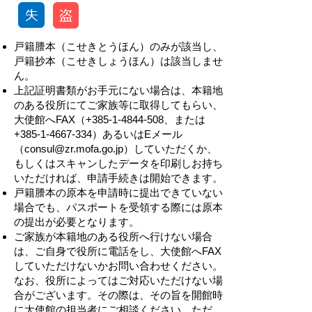
戸籍謄本（こせきとうほん）のみが該当し、
戸籍抄本（こせきしょうほん）は該当しませ
ん。
上記証明書類がお手元にない場合は、本籍地
のある役所にてご家族等に取得してもらい、
大使館へFAX（+385-1-4844-508、または
+385-1-4667-334）あるいはEメール
（
consul@zr.mofa.go.jp
）していただくか、
もしくはスキャンしたデータを印刷しお持ち
いただければ、申請手続きは開始できます。
戸籍謄本の原本を申請時に提出できていない
場合でも、パスポートを受領する際には原本
の提出が必要となります。
ご家族が本籍地のある役所へ行けない場合
は、ご自身で役所に電話をし、大使館へFAX
していただけないかお問い合わせください。
なお、役所によってはご対応いただけない場
合がございます。その際は、その旨を開館時
に大使館の担当者にご相談ください。ただ