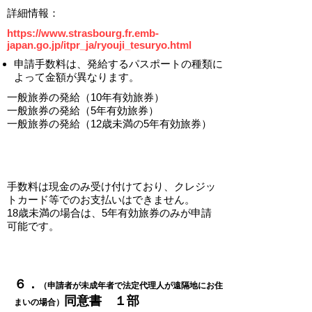
​詳細情報：
https://www.strasbourg.fr.emb-
japan.go.jp/itpr_ja/ryouji_tesuryo.html
申請手数料は、発給するパスポートの種類に
よって金額が異なります。
一般旅券の発給（10年有効旅券）
一般旅券の発給（5年有効旅券）
一般旅券の発給（12歳未満の5年有効旅券）
​手数料は現金のみ受け付けており、クレジッ
トカード等でのお支払いはできません。
​18歳
未満の場合は、5年有効旅券のみが申請
可能です。
​​６．
（申請者が未成年者で法定代理人が遠隔地にお住
​同意書 １部
まいの場合）