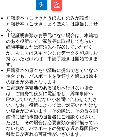
戸籍謄本（こせきとうほん）のみが該当し、
戸籍抄本（こせきしょうほん）は該当しませ
ん。
上記証明書類がお手元にない場合は、本籍地
のある役所にてご家族等に取得してもらい、
総領事館または宿泊先へFAXしていただく
か、もしくはスキャンしたデータを印刷しお
持ちいただければ、申請手続きは開始できま
す。
戸籍謄本の原本を申請時に提出できていない
場合でも、パスポートを受領する際には原本
の提出が必要となります。
ご家族が本籍地のある役所へ行けない場合
は、ご自身で役所に電話をし、総領事館へ
FAXしていただけないかお問い合わせくださ
い。なお、役所によってはご対応いただけな
い場合がございます。その際は、その旨を開
館時に総領事館の担当者にご相談ください。
ただし、その場合は必要書類が全部揃ってい
ないため、パスポートの発給が遅れ帰国日や
移動日が遅れる可能性がございます。