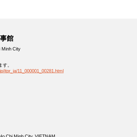
事館
 Minh City
ます。
jp/itpr_ja/11_000001_00281.html
3, Ho Chi Minh City, VIETNAM