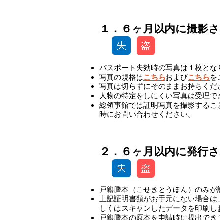
１．６ヶ月以内に撮影
パスポート失効時の写真は１枚とな
写真の規格は
こちら
および
こちら
を
写真は切らずにそのままお持ちくだ
人物の特定をしにくい写真は受理で
総領事館では証明写真を撮影するこ
時にお問い合わせください。
-
２．６ヶ月以内に発行さ
戸籍謄本（こせきとうほん）のみが
上記証明書類がお手元にない場合は
しくはスキャンしたデータを印刷し
戸籍謄本の原本を申請時に提出でき