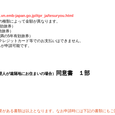
vn.emb-japan.go.jp/itpr_ja/tesuryou.html
の種類によって金額が異なります。
有効旅券）
効旅券）
未満の5年有効旅券）
、クレジットカード等でのお支払いはできません。
みが申請可能です。
​同意書 １部
理人が遠隔地にお住まいの場合）
要がある書類は以上となります。なお申請時には下記の書類にもご