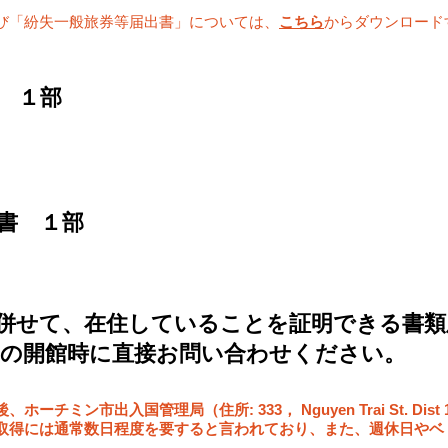
び「紛失一般旅券等届出書」については、
こちら
からダウンロード
書 １部
書 １部
に併せて、在住していることを証明できる書
館の開館時に直接お問い合わせください。
後、ホーチミン市出入国
管理局（住所: 333， Nguyen Trai St. Di
取得には通常数日程度を要すると言われており、また、週休日やベ