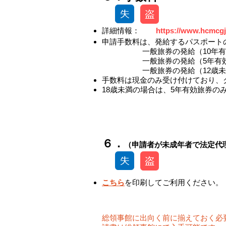
​詳細情報：
https://www.hcmcgj.
申請手数料は、発給するパスポート
一般旅券の発給（10年
一般旅券の発給（5年有
一般旅券の発給（12歳
​手数料は現金のみ受け付けており
​18歳
未満の場合は、5年有効旅券の
​​６．
（申請者が未成年者で法定代
こちら
を印刷してご利用ください。
総領事館に出向く前に揃えておく必