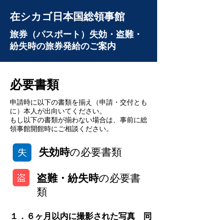
在シカゴ日本国総領事館
旅券（パスポート）失効・盗難・
紛失時の旅券発給のご案内
必要書類
申請時に以下の書類を揃え（申請・交付とも
に）本人が出向いてください。
もし以下の書類が揃わない場合は、事前に総
領事館開館時にご相談ください。
失効時
の必要書類
盗難・紛失時
の必要書
類
１．６ヶ月以内に撮影された写真 同