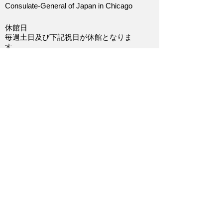
Consulate-General of Japan in Chicago
休館日
毎週土日及び下記祝日が休館となりま
す。
https://www.chicago.us.emb-
japan.go.jp/itpr_ja/about_main_j.html#about
_closed
領事部窓口受付時間
9:30～12:15 / 13:15～16:00
※新型コロナウイルスの影響に伴い、現
在受付時間は10:00～12:15 / 13:15～15:00
となっております。
電話番号
+1-312-280-0400
FAX番号
+1-312-280-9568