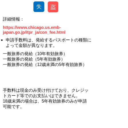
​詳細情報：
https://www.chicago.us.emb-
japan.go.jp/itpr_ja/con_fee.html
申請手数料は、発給するパスポートの種類に
よって金額が異なります。
一般旅券の発給（10年有効旅券）
一般旅券の発給（5年有効旅券）
一般旅券の発給（12歳未満の5年有効旅券）
​手数料は現金のみ受け付けており、クレジッ
トカード等でのお支払いはできません。
​18歳
未満の場合は、5年有効旅券のみが申請
可能です。