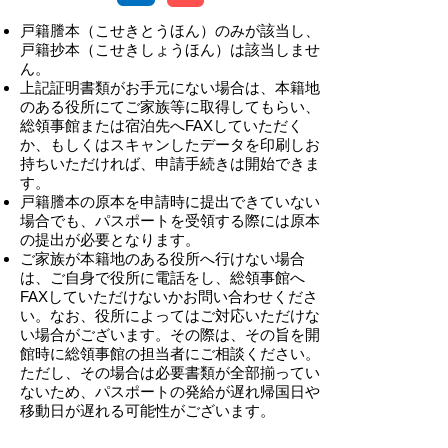
戸籍謄本（こせきとうほん）のみが該当し、
戸籍抄本（こせきしょうほん）は該当しませ
ん。
上記証明書類がお手元にない場合は、本籍地
のある役所にてご家族等に取得してもらい、
総領事館または宿泊先へFAXしていただく
か、もしくはスキャンしたデータを印刷しお
持ちいただければ、申請手続きは開始できま
す。
戸籍謄本の原本を申請時に提出できていない
場合でも、パスポートを受領する際には原本
の提出が必要となります。
ご家族が本籍地のある役所へ行けない場合
は、ご自身で役所に電話をし、総領事館へ
FAXしていただけないかお問い合わせくださ
い。なお、役所によってはご対応いただけな
い場合がございます。その際は、その旨を開
館時に総領事館の担当者にご相談ください。
ただし、その場合は必要書類が全部揃ってい
ないため、パスポートの発給が遅れ帰国日や
移動日が遅れる可能性がございます。