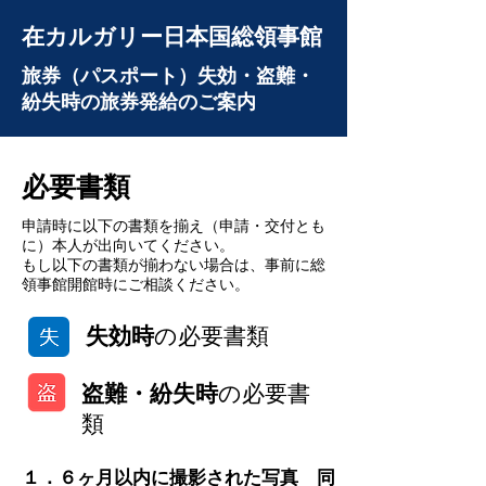
在カルガリー日本国総領事館
旅券（パスポート）失効・盗難・
紛失時の旅券発給のご案内
必要書類
申請時に以下の書類を揃え（申請・交付とも
に）本人が出向いてください。
もし以下の書類が揃わない場合は、事前に総
領事館開館時にご相談ください。
失効時
の必要書類
盗難・紛失時
の必要書
類
１．６ヶ月以内に撮影された写真 同