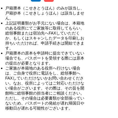
戸籍謄本（こせきとうほん）のみが該当し、
戸籍抄本（こせきしょうほん）は該当しませ
ん。
上記証明書類がお手元にない場合は、本籍地
のある役所にてご家族等に取得してもらい、
総領事館または宿泊先へFAXしていただく
か、もしくはスキャンしたデータを印刷しお
持ちいただければ、申請手続きは開始できま
す。
戸籍謄本の原本を申請時に提出できていない
場合でも、パスポートを受領する際には原本
の提出が必要となります。
ご家族が本籍地のある役所へ行けない場合
は、ご自身で役所に電話をし、総領事館へ
FAXしていただけないかお問い合わせくださ
い。なお、役所によってはご対応いただけな
い場合がございます。その際は、その旨を開
館時に総領事館の担当者にご相談ください。
ただし、その場合は必要書類が全部揃ってい
ないため、パスポートの発給が遅れ帰国日や
移動日が遅れる可能性がございます。