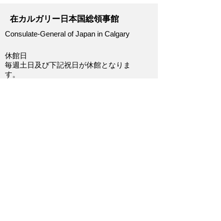
在カルガリー日本国総領事館
Consulate-General of Japan in Calgary
休館日
毎週土日及び下記祝日が休館となりま
す。
https://www.calgary.ca.emb-
japan.go.jp/itpr_ja/00_000064.html
領事部窓口受付時間
9:00～12:30 / 13:30～17:00
※予約制（予約方法はHP参照）
電話番号
+1-403-294-0782
FAX番号
+1-403-294-1645