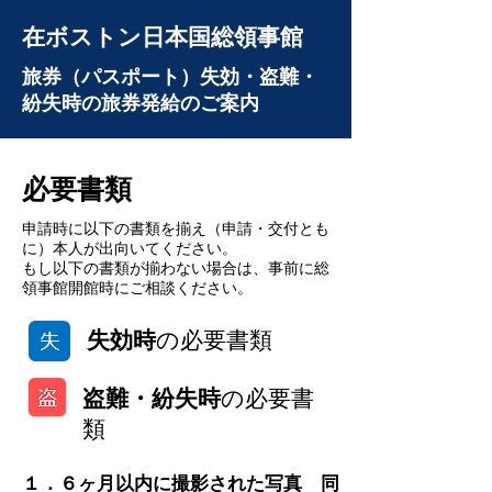
在ボストン日本国総領事館
旅券（パスポート）失効・盗難・
紛失時の旅券発給のご案内
必要書類
申請時に以下の書類を揃え（申請・交付とも
に）本人が出向いてください。
もし以下の書類が揃わない場合は、事前に総
領事館開館時にご相談ください。
失効時
の必要書類
盗難・紛失時
の必要書
類
１．６ヶ月以内に撮影された写真 同