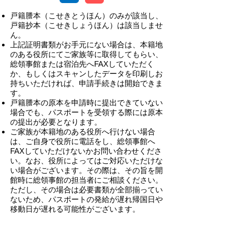
戸籍謄本（こせきとうほん）のみが該当し、
戸籍抄本（こせきしょうほん）は該当しませ
ん。
上記証明書類がお手元にない場合は、本籍地
のある役所にてご家族等に取得してもらい、
総領事館または宿泊先へFAXしていただく
か、もしくはスキャンしたデータを印刷しお
持ちいただければ、申請手続きは開始できま
す。
戸籍謄本の原本を申請時に提出できていない
場合でも、パスポートを受領する際には原本
の提出が必要となります。
ご家族が本籍地のある役所へ行けない場合
は、ご自身で役所に電話をし、総領事館へ
FAXしていただけないかお問い合わせくださ
い。なお、役所によってはご対応いただけな
い場合がございます。その際は、その旨を開
館時に総領事館の担当者にご相談ください。
ただし、その場合は必要書類が全部揃ってい
ないため、パスポートの発給が遅れ帰国日や
移動日が遅れる可能性がございます。