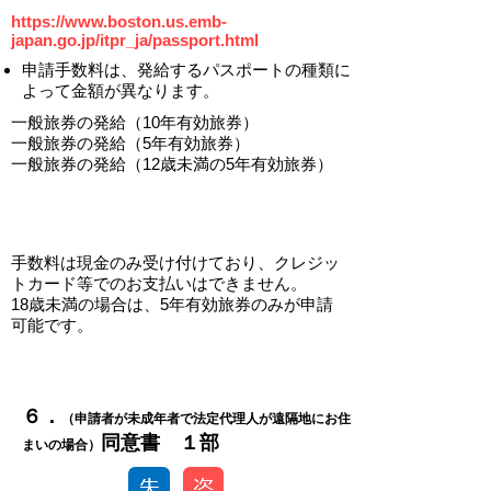
https://www.boston.us.emb-
japan.go.jp/itpr_ja/passport.html
申請手数料は、発給するパスポートの種類に
よって金額が異なります。
一般旅券の発給（10年有効旅券）
一般旅券の発給（5年有効旅券）
一般旅券の発給（12歳未満の5年有効旅券）
​手数料は現金のみ受け付けており、クレジッ
トカード等でのお支払いはできません。
​18歳
未満の場合は、5年有効旅券のみが申請
可能です。
​​６．
（申請者が未成年者で法定代理人が遠隔地にお住
​同意書 １部
まいの場合）