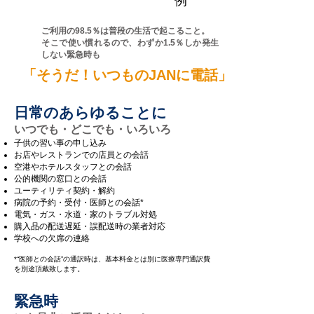
例
ご利用の98.5％は普段の生活で起こること。
​そこで使い慣れるので、わずか1.5％しか発生
しない緊急時も
「そうだ！いつものJANに電話」
日常のあらゆることに
いつでも・どこでも・いろいろ
子供の習い事の申し込み
お店やレストランでの店員との会話
​空港やホテルスタッフとの会話
​公的機関の窓口との会話
ユーティリティ契約・解約
病院の予約・受付・医師との会話*
電気・ガス・水道・家のトラブル対処
購入品の配送遅延・誤配送時の業者対応
​学校への欠席の連絡
*“医師との会話”の通訳時は、基本料金とは別に医療専門通訳費
を別途頂戴致します。
緊急時